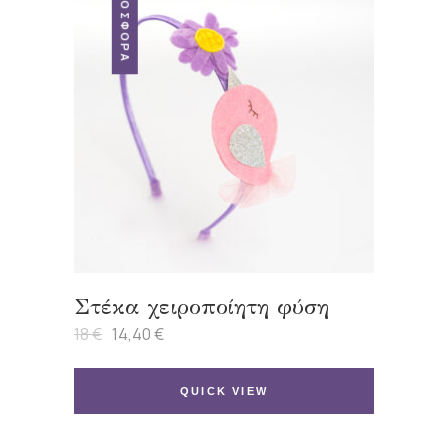
ΠΡΟΣΦΟΡΆ
Στέκα χειροποίητη φύση
18
€
14,40
€
Original
Η
price
τρέχουσα
was:
τιμή
18 €.
είναι:
QUICK VIEW
14,40 €.