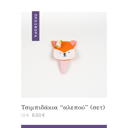
ΠΡΟΣΦΟΡΆ
Τσιμπιδάκια “αλεπού” (σετ)
12
€
8,60
€
Original
Η
price
τρέχουσα
was:
τιμή