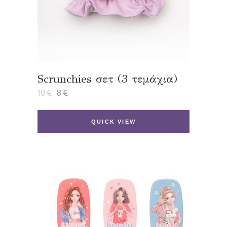
Scrunchies σετ (3 τεμάχια)
10
€
8
€
Original
Η
price
τρέχουσα
was:
τιμή
10 €.
είναι:
QUICK VIEW
8 €.