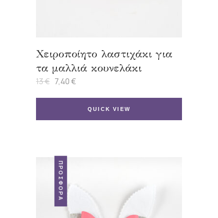
Χειροποίητο λαστιχάκι για
τα μαλλιά κουνελάκι
13
€
7,40
€
Original
Η
price
τρέχουσα
was:
τιμή
13 €.
είναι:
QUICK VIEW
7,40 €.
ΠΡΟΣΦΟΡΆ