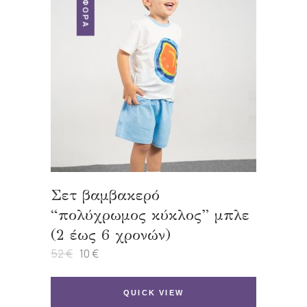
ΠΡΟΣΦΟΡΆ
Σετ βαμβακερό
“πολύχρωμος κύκλος” μπλε
(2 έως 6 χρονών)
52
€
10
€
Original
Η
price
τρέχουσα
was:
τιμή
52 €.
είναι:
QUICK VIEW
10 €.