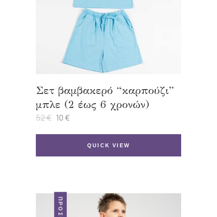
Σετ βαμβακερό “καρπούζι”
μπλε (2 έως 6 χρονών)
52
€
10
€
Original
Η
price
τρέχουσα
was:
τιμή
52 €.
είναι:
QUICK VIEW
10 €.