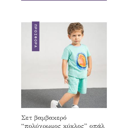
ΠΡΟΣΦΟΡΆ
Σετ βαμβακερό
“πολύχρωμος κύκλος” οπάλ