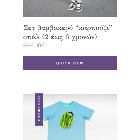
Σετ βαμβακερό “καρπούζι”
οπάλ (2 έως 6 χρονών)
52
€
10
€
Original
Η
price
τρέχουσα
was:
τιμή
52 €.
είναι:
QUICK VIEW
10 €.
ΠΡΟΣΦΟΡΆ