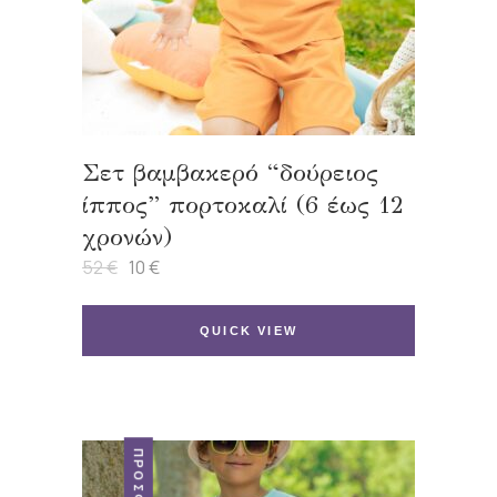
Σετ βαμβακερό “δούρειος
ίππος” πορτοκαλί (6 έως 12
χρονών)
52
€
10
€
Original
Η
price
τρέχουσα
was:
τιμή
52 €.
είναι:
QUICK VIEW
10 €.
ΠΡΟΣΦΟΡΆ