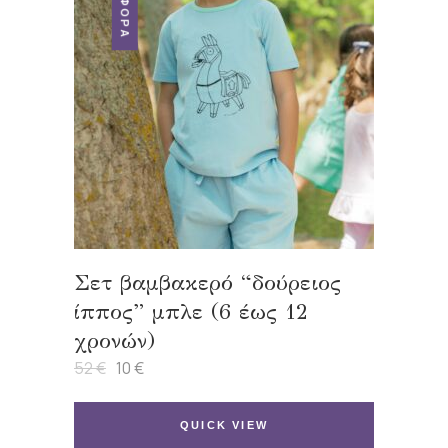
Σετ βαμβακερό “δούρειος
ίππος” μπλε (6 έως 12
χρονών)
52
€
10
€
Original
Η
price
τρέχουσα
was:
τιμή
52 €.
είναι:
QUICK VIEW
10 €.