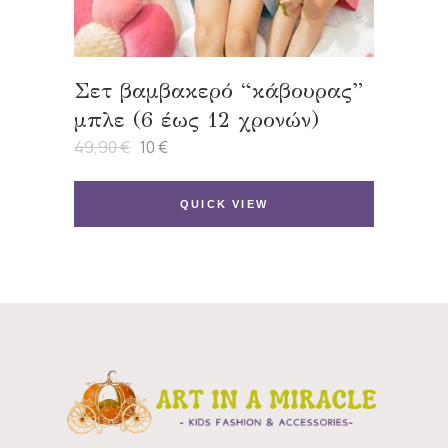
Σετ βαμβακερό “κάβουρας”
μπλε (6 έως 12 χρονών)
49,90
€
10
€
Original
Η
price
τρέχουσα
was:
τιμή
49,90 €.
είναι:
QUICK VIEW
10 €.