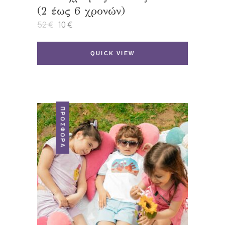
(2 έως 6 χρονών)
52
€
10
€
Original
Η
price
τρέχουσα
was:
τιμή
52 €.
είναι:
QUICK VIEW
10 €.
ΠΡΟΣΦΟΡΆ