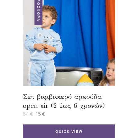
ΠΡΟΣΦΟΡΆ
Σετ βαμβακερό αρκούδα
open air (2 έως 6 χρονών)
64
€
15
€
Original
Η
price
τρέχουσα
was:
τιμή
64 €.
είναι:
QUICK VIEW
15 €.