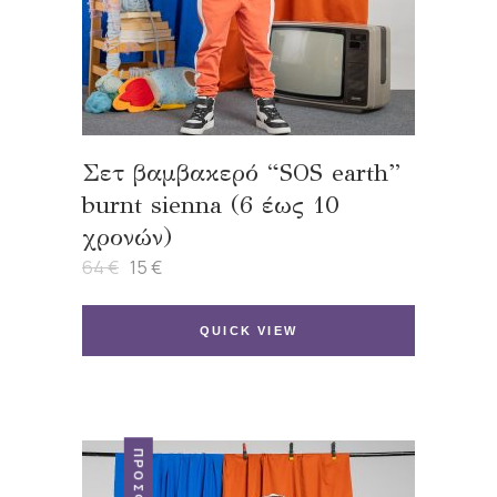
Σετ βαμβακερό “SOS earth”
burnt sienna (6 έως 10
χρονών)
64
€
15
€
Original
Η
price
τρέχουσα
was:
τιμή
64 €.
είναι:
QUICK VIEW
15 €.
ΠΡΟΣΦΟΡΆ