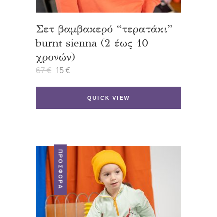
Σετ βαμβακερό “τερατάκι”
burnt sienna (2 έως 10
χρονών)
67
€
15
€
Original
Η
price
τρέχουσα
was:
τιμή
67 €.
είναι:
QUICK VIEW
15 €.
ΠΡΟΣΦΟΡΆ