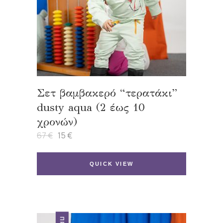
Σετ βαμβακερό “τερατάκι”
dusty aqua (2 έως 10
χρονών)
67
€
15
€
Original
Η
price
τρέχουσα
was:
τιμή
67 €.
είναι:
QUICK VIEW
15 €.