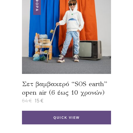
Σετ βαμβακερό “SOS earth”
open air (6 έως 10 χρονών)
64
€
15
€
Original
Η
price
τρέχουσα
was:
τιμή
64 €.
είναι:
QUICK VIEW
15 €.