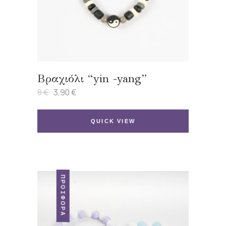
Βραχιόλι “yin -yang”
8
€
3,90
€
Original
Η
price
τρέχουσα
was:
τιμή
8 €.
είναι:
QUICK VIEW
3,90 €.
ΠΡΟΣΦΟΡΆ