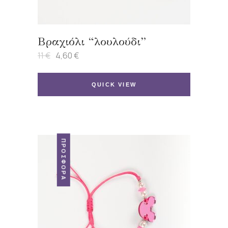
Βραχιόλι “λουλούδι”
11
€
4,60
€
Original
Η
price
τρέχουσα
was:
τιμή
11 €.
είναι:
QUICK VIEW
4,60 €.
ΠΡΟΣΦΟΡΆ