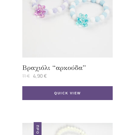
Βραχιόλι “αρκούδα”
11
€
4,90
€
Original
Η
price
τρέχουσα
was:
τιμή
11 €.
είναι:
QUICK VIEW
4,90 €.