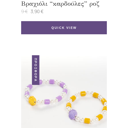
Βραχιόλι “καρδούλες” ροζ
9
€
3,90
€
Original
Η
price
τρέχουσα
was:
τιμή
9 €.
είναι:
QUICK VIEW
3,90 €.
ΠΡΟΣΦΟΡΆ