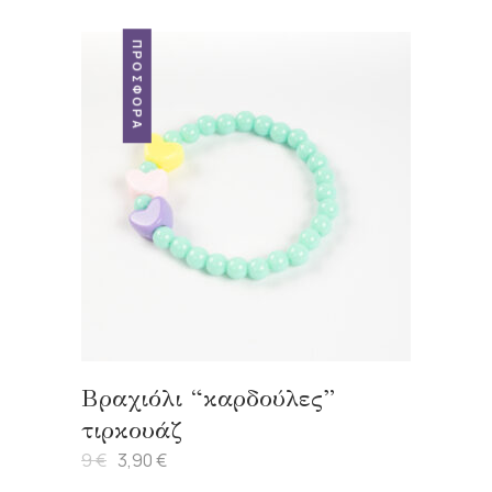
ΠΡΟΣΦΟΡΆ
Βραχιόλι “καρδούλες”
τιρκουάζ
9
€
3,90
€
Original
Η
price
τρέχουσα