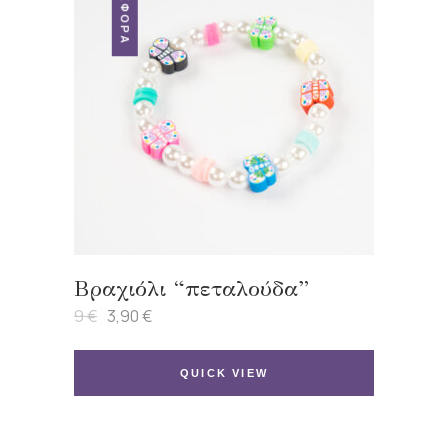
ΠΡΟΣΦΟΡΆ
Βραχιόλι “πεταλούδα”
9
€
3,90
€
Original
Η
price
τρέχουσα
was:
τιμή
9 €.
είναι:
QUICK VIEW
3,90 €.