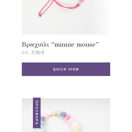
Βραχιόλι “minnie mouse”
8
€
3,90
€
Original
Η
price
τρέχουσα
was:
τιμή
8 €.
είναι:
QUICK VIEW
3,90 €.
ΠΡΟΣΦΟΡΆ