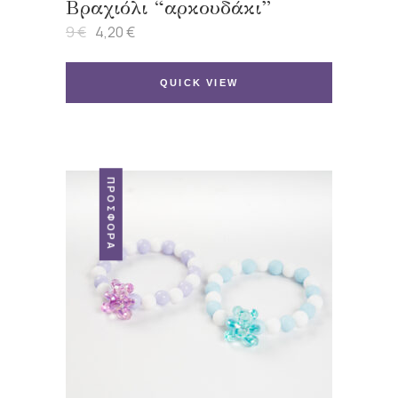
Βραχιόλι “αρκουδάκι”
9
€
4,20
€
Original
Η
price
τρέχουσα
was:
τιμή
9 €.
είναι:
QUICK VIEW
4,20 €.
ΠΡΟΣΦΟΡΆ