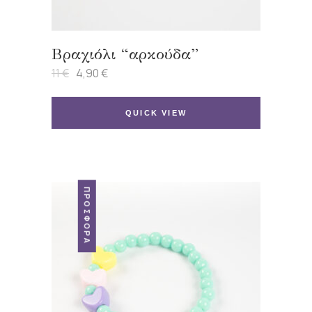
Βραχιόλι “αρκούδα”
11
€
4,90
€
Original
Η
price
τρέχουσα
was:
τιμή
11 €.
είναι:
QUICK VIEW
4,90 €.
ΠΡΟΣΦΟΡΆ