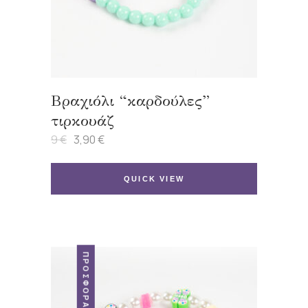
Βραχιόλι “καρδούλες”
τιρκουάζ
9
€
3,90
€
Original
Η
price
τρέχουσα
was:
τιμή
9 €.
είναι:
QUICK VIEW
3,90 €.
ΠΡΟΣΦΟΡΆ