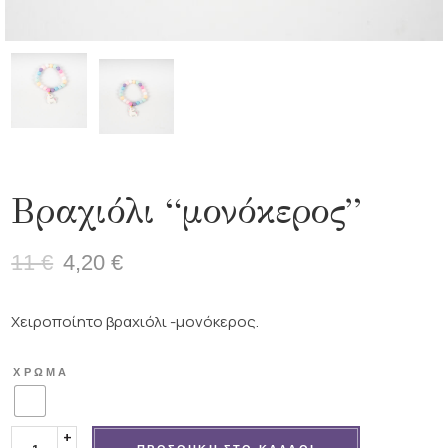
Βραχιόλι “μονόκερος”
11
€
4,20
€
Original
Η
price
τρέχουσα
was:
τιμή
Χειροποίητο βραχιόλι -μονόκερος.
11 €.
είναι:
4,20 €.
ΧΡΏΜΑ
Βραχιόλι "μονόκερος" ποσότητα
+