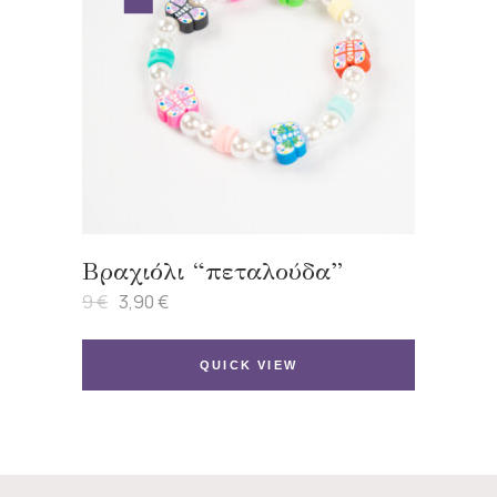
Βραχιόλι “πεταλούδα”
9
€
3,90
€
Original
Η
price
τρέχουσα
was:
τιμή
9 €.
είναι:
QUICK VIEW
3,90 €.