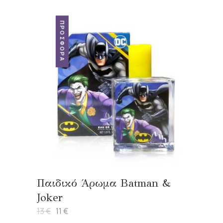
ΠΡΟΣΦΟΡΆ
Παιδικό Άρωμα Batman &
Joker
13
€
11
€
Original
Η
price
τρέχουσα