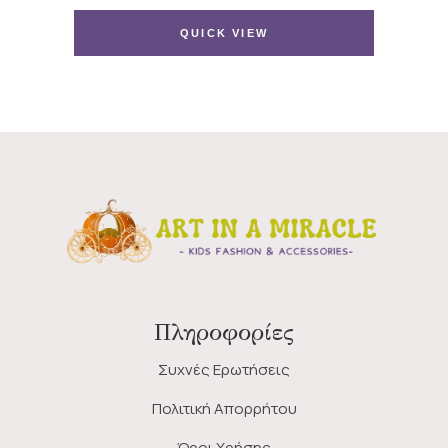
was:
τιμή
13 €.
είναι:
QUICK VIEW
11 €.
Πληροφορίες
Συχνές Ερωτήσεις
Πολιτική Απορρήτου
Όροι Χρήσης