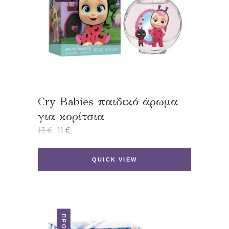
Cry Babies παιδικό άρωμα
για κορίτσια
13
€
11
€
Original
Η
price
τρέχουσα
was:
τιμή
13 €.
είναι:
QUICK VIEW
11 €.