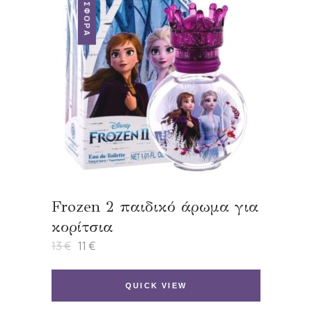
ΠΡΟΣΦΟΡΆ
Frozen 2 παιδικό άρωμα για
κορίτσια
13
€
11
€
Original
Η
price
τρέχουσα
was:
τιμή
13 €.
είναι:
QUICK VIEW
11 €.