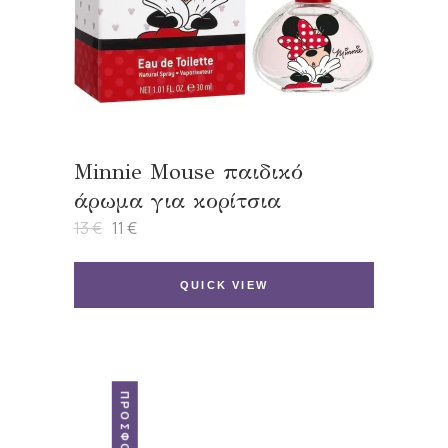
Minnie Mouse παιδικό
άρωμα για κορίτσια
13
€
11
€
Original
Η
price
τρέχουσα
was:
τιμή
13 €.
είναι:
QUICK VIEW
11 €.
ΠΡΟΣΦΟΡΆ