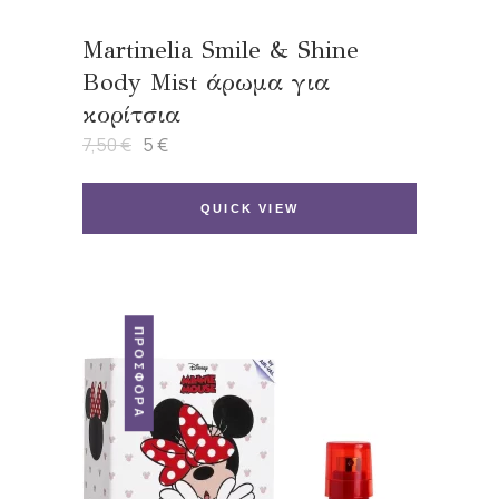
Martinelia Smile & Shine
Body Mist άρωμα για
κορίτσια
7,50
€
5
€
Original
Η
price
τρέχουσα
was:
τιμή
7,50 €.
είναι:
QUICK VIEW
5 €.
ΠΡΟΣΦΟΡΆ