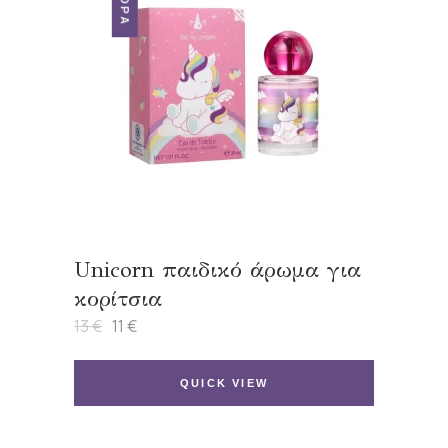
Unicorn παιδικό άρωμα για
κορίτσια
13
€
11
€
Original
Η
price
τρέχουσα
was:
τιμή
13 €.
είναι:
QUICK VIEW
11 €.