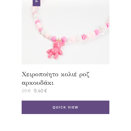
Χειροποίητο κολιέ ροζ
αρκουδάκι
20
€
9,40
€
Original
Η
price
τρέχουσα
was:
τιμή
20 €.
είναι:
QUICK VIEW
9,40 €.