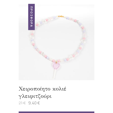
ΠΡΟΣΦΟΡΆ
Χειροποίητο κολιέ
γλειφιτζούρι
21
€
9,40
€
Original
Η
price
τρέχουσα
was:
τιμή