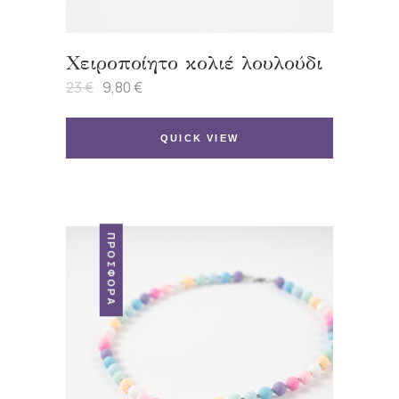
Χειροποίητο κολιέ λουλούδι
23
€
9,80
€
Original
Η
price
τρέχουσα
was:
τιμή
23 €.
είναι:
QUICK VIEW
9,80 €.
ΠΡΟΣΦΟΡΆ