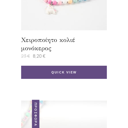
Χειροποίητο κολιέ
μονόκερος
23
€
8,20
€
Original
Η
price
τρέχουσα
was:
τιμή
23 €.
είναι:
QUICK VIEW
8,20 €.
ΠΡΟΣΦΟΡΆ