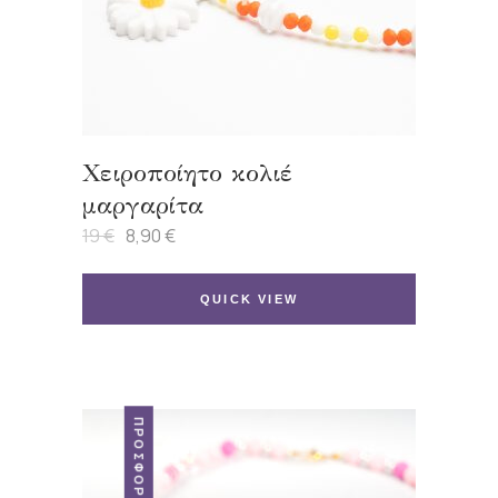
Χειροποίητο κολιέ
μαργαρίτα
19
€
8,90
€
Original
Η
price
τρέχουσα
was:
τιμή
19 €.
είναι:
QUICK VIEW
8,90 €.
ΠΡΟΣΦΟΡΆ