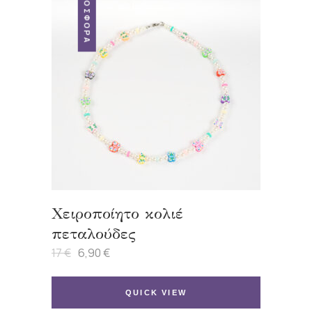
ΠΡΟΣΦΟΡΆ
Χειροποίητο κολιέ
πεταλούδες
17
€
6,90
€
Original
Η
price
τρέχουσα
was:
τιμή
17 €.
είναι:
QUICK VIEW
6,90 €.