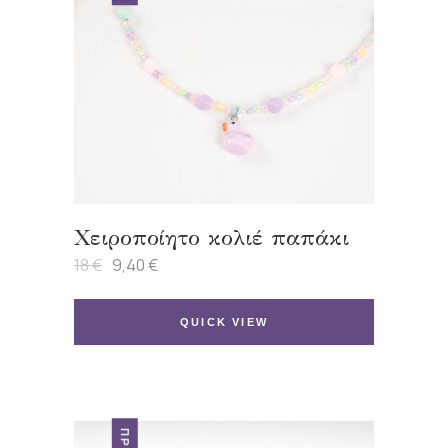
Χειροποίητο κολιέ παπάκι
18
€
9,40
€
Original
Η
price
τρέχουσα
was:
τιμή
18 €.
είναι:
QUICK VIEW
9,40 €.