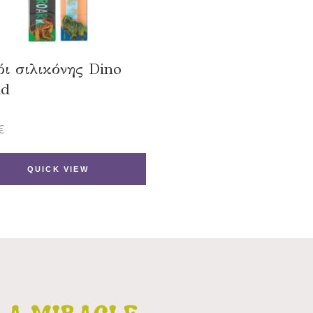
ι σιλικόνης Dino
ld
€
QUICK VIEW