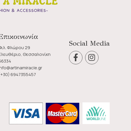
Επικοινωνία
Social Media
Φιλ. Φλώρου 29
Ελευθέριο, Θεσσαλονίκη
56334
info@artinamiracle.gr
(+30) 6947355457