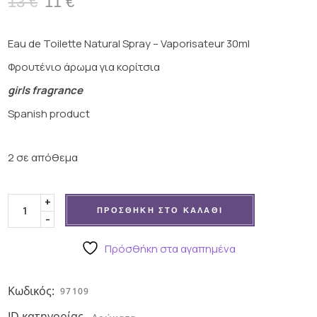
13
€
11
€
Original
Η
price
τρέχουσα
was:
τιμή
Eau de Toilette Natural Spray – Vaporisateur 30ml
13 €.
είναι:
Φρουτένιο άρωμα για κορίτσια
11 €.
girls fragrance
Spanish product
2 σε απόθεμα
Unicorn παιδικό άρωμα για κορίτσια ποσότητα
+
ΠΡΟΣΘΉΚΗ ΣΤΟ ΚΑΛΆΘΙ
-
Πρόσθήκη στα αγαπημένα
Κωδικός:
97109
ID κατηγορίας.