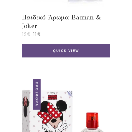
Παιδικό Άρωμα Batman &
Joker
13
€
11
€
Original
Η
price
τρέχουσα
was:
τιμή
13 €.
είναι:
QUICK VIEW
11 €.
ΠΡΟΣΦΟΡΆ