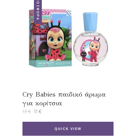
ΠΡΟΣΦΟΡΆ
Cry Babies παιδικό άρωμα
για κορίτσια
13
€
11
€
Original
Η
price
τρέχουσα
was:
τιμή
13 €.
είναι:
QUICK VIEW
11 €.