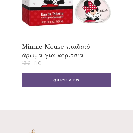
Minnie Mouse παιδικό
άρωμα για κορίτσια
13
€
11
€
Original
Η
price
τρέχουσα
was:
τιμή
13 €.
είναι:
QUICK VIEW
11 €.