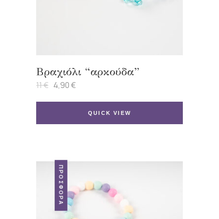
Βραχιόλι “αρκούδα”
11
€
4,90
€
Original
Η
price
τρέχουσα
was:
τιμή
11 €.
είναι:
QUICK VIEW
4,90 €.
ΠΡΟΣΦΟΡΆ