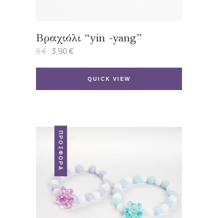
Βραχιόλι “yin -yang”
8
€
3,90
€
Original
Η
price
τρέχουσα
was:
τιμή
8 €.
είναι:
QUICK VIEW
3,90 €.
ΠΡΟΣΦΟΡΆ