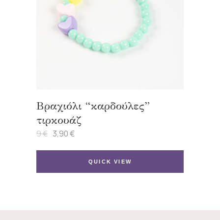
Βραχιόλι “καρδούλες”
τιρκουάζ
9
€
3,90
€
Original
Η
price
τρέχουσα
was:
τιμή
9 €.
είναι:
QUICK VIEW
3,90 €.