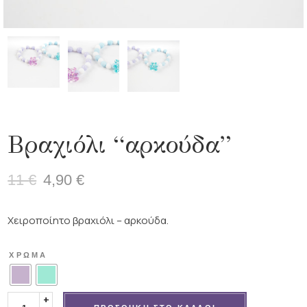
Βραχιόλι “αρκούδα”
11
€
4,90
€
Original
Η
price
τρέχουσα
was:
τιμή
Χειροποίητο βραχιόλι – αρκούδα.
11 €.
είναι:
4,90 €.
ΧΡΏΜΑ
Βραχιόλι "αρκούδα" ποσότητα
+