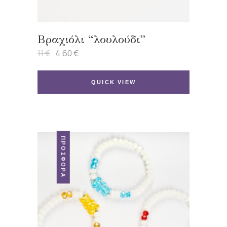
Βραχιόλι “λουλούδι”
11
€
4,60
€
Original
Η
price
τρέχουσα
was:
τιμή
11 €.
είναι:
QUICK VIEW
4,60 €.
ΠΡΟΣΦΟΡΆ