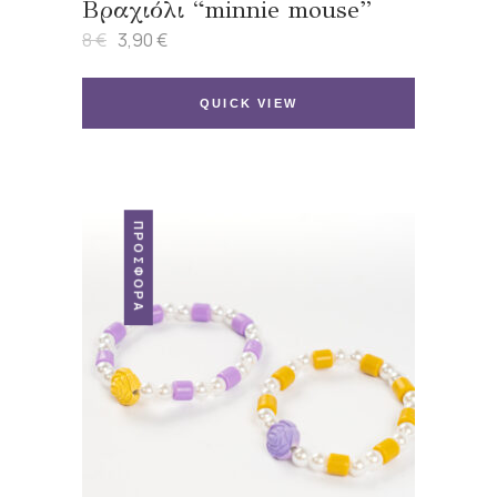
Βραχιόλι “minnie mouse”
8
€
3,90
€
Original
Η
price
τρέχουσα
was:
τιμή
8 €.
είναι:
QUICK VIEW
3,90 €.
ΠΡΟΣΦΟΡΆ