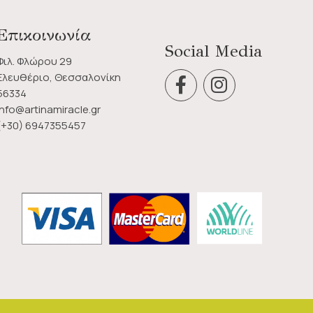
Επικοινωνία
Social Media
Φιλ. Φλώρου 29
Ελευθέριο, Θεσσαλονίκη
56334
info@artinamiracle.gr
(+30) 6947355457