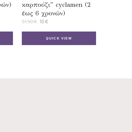
νών)
καρπούζι” cyclamen (2
έως 6 χρονών)
51,50
€
10
€
Original
Η
price
τρέχουσα
was:
τιμή
51,50 €.
είναι:
QUICK VIEW
10 €.