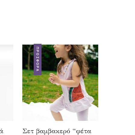
ΠΡΟΣΦΟΡΆ
ά
Σετ βαμβακερό “φέτα