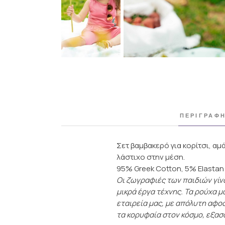
ΠΕΡΙΓΡΑΦ
Σετ βαμβακερό για κορίτσι, α
λάστιχο στην μέση.
95% Greek Cotton, 5% Elastan
Οι ζωγραφιές των παιδιών γίν
μικρά έργα τέχνης. Τα ρούχα μ
εταιρεία μας, με απόλυτη αφο
τα κορυφαία στον κόσμο, εξασ