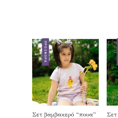
ΠΡΟΣΦΟΡΆ
Σετ βαμβακερό “πουα”
Σετ