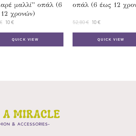
καρέ μαλλί” οπάλ (6
οπάλ (6 έως 12 χρο
 12 χρονών)
€
10
€
52,80
€
10
€
Original
Η
Original
Η
price
τρέχουσα
price
τρέχουσα
was:
τιμή
was:
τιμή
51,50 €.
είναι:
52,80 €.
είναι:
QUICK VIEW
QUICK VIEW
10 €.
10 €.