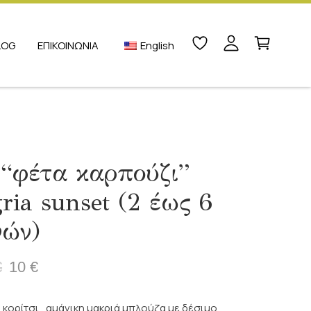
LOG
ΕΠΙΚΟΙΝΩΝΙΑ
English
 “φέτα καρπούζι”
ria sunset (2 έως 6
νών)
€
10
€
l
υσα
α κορίτσι , αμάνικη μακριά μπλούζα με δέσιμο