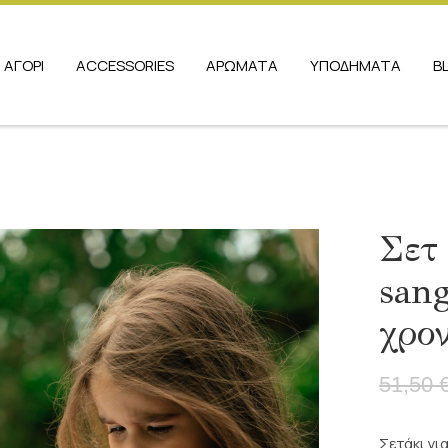
ΑΓΟΡΙ
ACCESSORIES
ΑΡΩΜΑΤΑ
ΥΠΟΔΗΜΑΤΑ
B
Σετ
sang
χρο
51,50
Origina
Η
price
τρέχο
was:
τιμή
Σετάκι γι