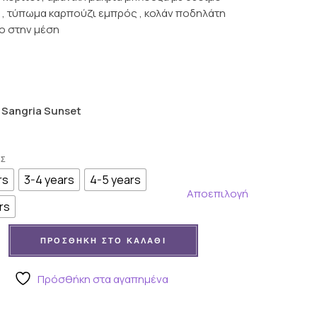
.
 , τύπωμα καρπούζι εμπρός , κολάν ποδηλάτη
ο στην μέση
: Sangria Sunset
ΟΣ
rs
3-4 years
4-5 years
Αποεπιλογή
rs
 καρπούζι" sangria sunset (2 έως 6 χρονών) ποσότητα
ΠΡΟΣΘΉΚΗ ΣΤΟ ΚΑΛΆΘΙ
Πρόσθήκη στα αγαπημένα