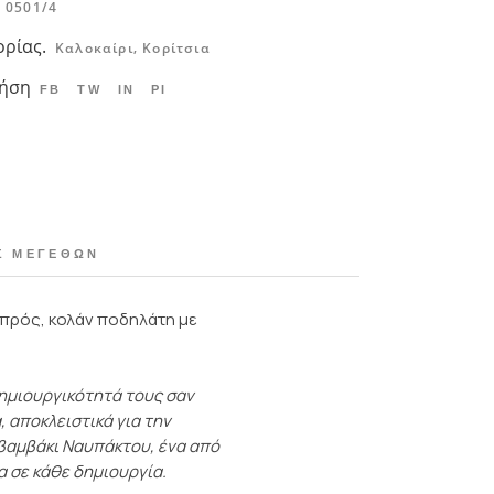
0501/4
ορίας.
,
Καλοκαίρι
Κορίτσια
ρήση
FB
TW
IN
PI
Σ ΜΕΓΕΘΏΝ
μπρός, κολάν ποδηλάτη με
δημιουργικότητά τους σαν
, αποκλειστικά για την
βαμβάκι Ναυπάκτου, ένα από
α σε κάθε δημιουργία.