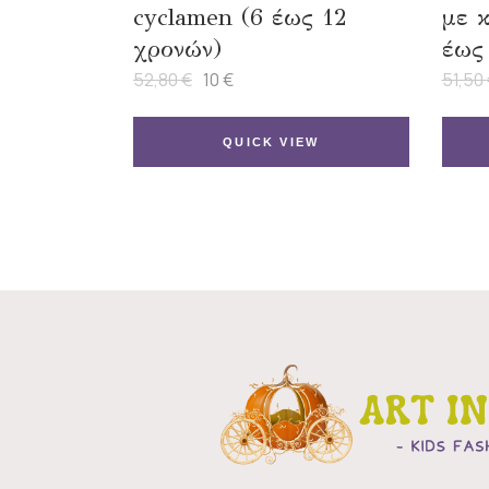
cyclamen (6 έως 12
με 
χρονών)
έως
52,80
€
10
€
51,50
Original
Η
price
τρέχουσα
was:
τιμή
52,80 €.
είναι:
QUICK VIEW
10 €.