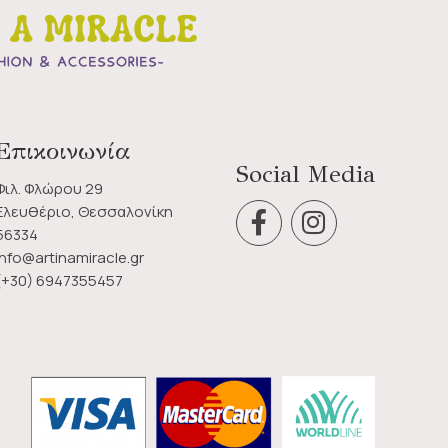
Επικοινωνία
Social Media
Φιλ. Φλώρου 29
Ελευθέριο, Θεσσαλονίκη
56334
info@artinamiracle.gr
(+30) 6947355457