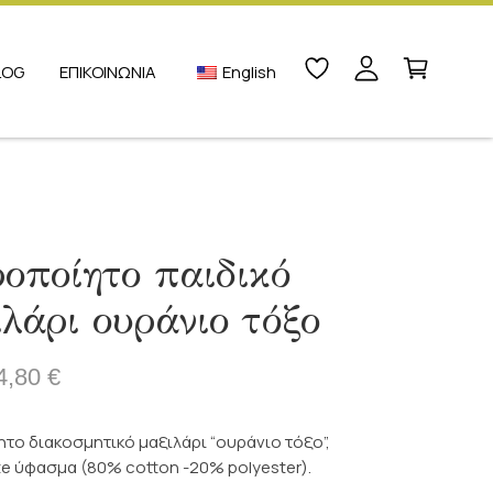
LOG
ΕΠΙΚΟΙΝΩΝΙΑ
English
ροποίητο παιδικό
λάρι ουράνιο τόξο
4,80
€
l
υσα
το διακοσμητικό μαξιλάρι “ουράνιο τόξο”,
te ύφασμα (80% cotton -20% polyester).
.