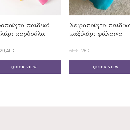
ροποίητο παιδικό
Χειροποίητο παιδικ
ιλάρι καρδούλα
μαξιλάρι φάλαινα
20,40
€
30
€
28
€
Original
Η
Original
Η
price
τρέχουσα
price
τρέχουσα
was:
τιμή
was:
τιμή
24 €.
είναι:
30 €.
είναι:
QUICK VIEW
QUICK VIEW
20,40 €.
28 €.