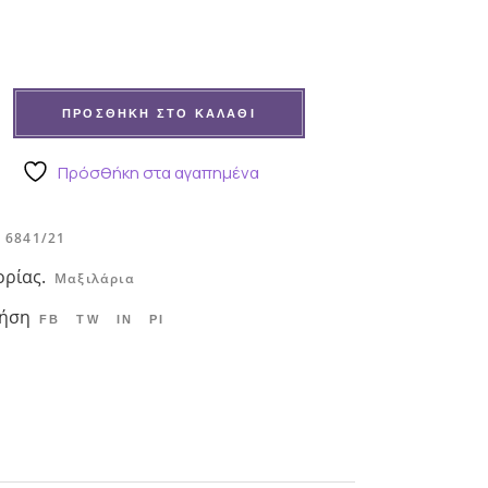
ητο παιδικό μαξιλάρι ουράνιο τόξο ποσότητα
ΠΡΟΣΘΉΚΗ ΣΤΟ ΚΑΛΆΘΙ
Πρόσθήκη στα αγαπημένα
6841/21
ορίας.
Μαξιλάρια
ρήση
FB
TW
IN
PI