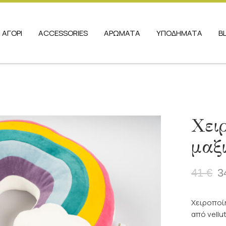
ΑΓΟΡΙ
ACCESSORIES
ΑΡΩΜΑΤΑ
ΥΠΟΔΗΜΑΤΑ
B
Χει
μαξι
41
€
3
Origina
Η
price
τρέχο
was:
τιμή
Χειροποίη
41 €.
είναι:
από vellu
34,80 €