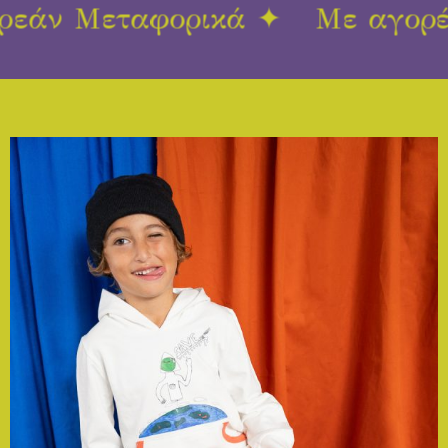
ά ✦
Με αγορές 80€ Δωρεάν Μ