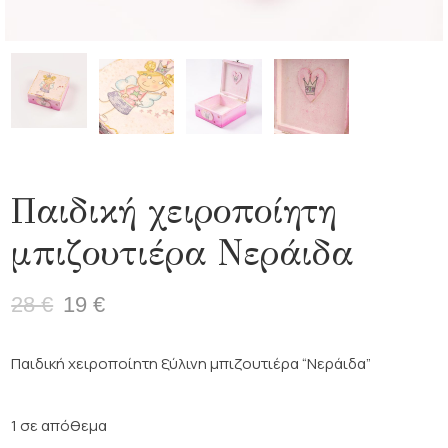
Παιδική χειροποίητη
μπιζουτιέρα Νεράιδα
28
€
19
€
Original
Η
price
τρέχουσα
was:
τιμή
Παιδική χειροποίητη ξύλινη μπιζουτιέρα “Νεράιδα”
28 €.
είναι:
19 €.
1 σε απόθεμα