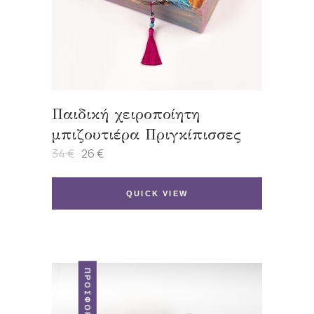
Παιδική χειροποίητη
μπιζουτιέρα Πριγκίπισσες
34
€
26
€
Original
Η
price
τρέχουσα
was:
τιμή
34 €.
είναι:
QUICK VIEW
26 €.
ΠΡΟΣΦΟΡΆ