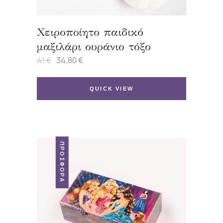
Χειροποίητο παιδικό
μαξιλάρι ουράνιο τόξο
41
€
34,80
€
Original
Η
price
τρέχουσα
was:
τιμή
41 €.
είναι:
QUICK VIEW
34,80 €.
ΠΡΟΣΦΟΡΆ